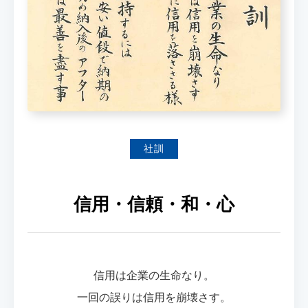
社訓
信用・信頼・和・心
信用は企業の生命なり。
一回の誤りは信用を崩壊さす。