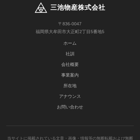
FAX
093-771-0780
三池物産株式会社
Email
kitakyushu@miike-bussan.co.jp
〒836-0047
福岡県大牟田市大正町2丁目5番地5
ホーム
社訓
会社概要
事業案内
所在地
アナウンス
お問い合わせ
当サイトに掲載されている文章・画像・情報等の無断転載および無断